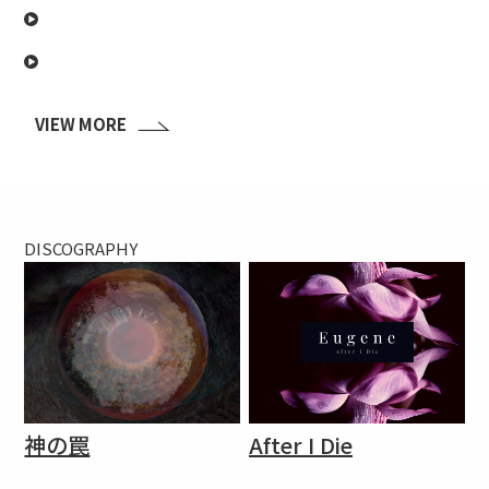
VIEW MORE
DISCOGRAPHY
神の罠
After I Die