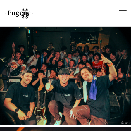
HOME
ABOUT
LIVE
VIDEO
DISCOGRAPHY
MERCH
FOLLOW