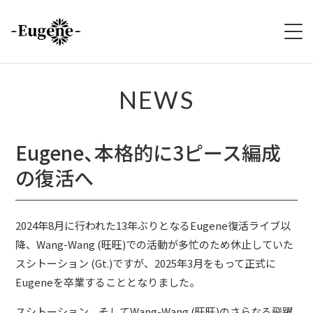
HOME
NEWS
ABOUT
Eugene、本格的に3ピース編成
LIVE
の復活へ
VIDEO
2024年8月に行われた13年ぶりとなるEugene復活ライブ以
DISCOGRAPHY
降、Wang-Wang (旺旺)での活動が多忙のため休止していた
スシトーション (Gt.)ですが、2025年3月をもって正式に
MERCH
Eugeneを卒業することとなりました。
FOLLOW
スシトーション、そしてWang-Wang (旺旺)のさらなる飛躍