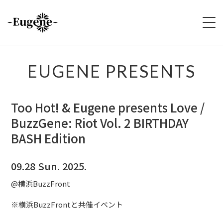
HOME
EUGENE PRESENTS
ABOUT
Too Hot! & Eugene presents Love /
LIVE
BuzzGene: Riot Vol. 2 BIRTHDAY
BASH Edition
VIDEO
DISCOGRAPHY
09.28 Sun. 2025.
@横浜BuzzFront
MERCH
※横浜BuzzFrontと共催イベント
FOLLOW