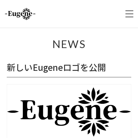
HOME
NEWS
ABOUT
新しいEugeneロゴを公開
LIVE
VIDEO
DISCOGRAPHY
MERCH
FOLLOW