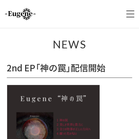
HOME
NEWS
ABOUT
2nd EP「神の罠」配信開始
LIVE
VIDEO
DISCOGRAPHY
MERCH
FOLLOW