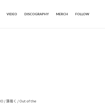
VIDEO
DISCOGRAPHY
MERCH
FOLLOW
O / 藻掻く / Out of the