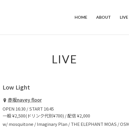
HOME
ABOUT
LIVE
LIVE
Low Light
赤坂navey floor
OPEN 16:30 / START 16:45
一般 ¥2,500(ドリンク代別¥700) / 配信 ¥2,000
w/ mosquitone / Imaginary Plan / THE ELEPHANT MOAS / OSM