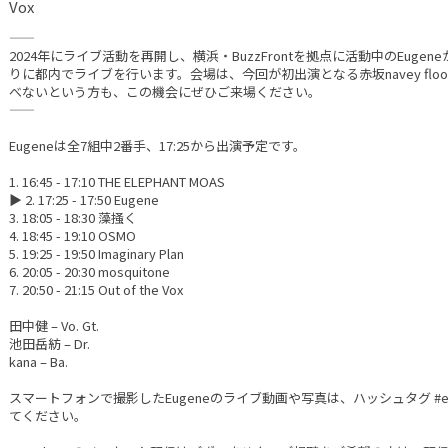
Vox
——
2024年にライブ活動を再開し、横浜・BuzzFrontを拠点に活動中のEugeneが
りに都内でライブを行います。会場は、今回が初出演となる赤坂navey fl
べないという方も、この機会にぜひご来場ください。
——
Eugeneは全7組中2番手、17:25から出演予定です。
1. 16:45 - 17:10 THE ELEPHANT MOAS
▶︎ 2. 17:25 - 17:50 Eugene
3. 18:05 - 18:30 藻掻く
4. 18:45 - 19:10 OSMO
5. 19:25 - 19:50 Imaginary Plan
6. 20:05 - 20:30 mosquitone
7. 20:50 - 21:15 Out of the Vox
田中健 – Vo. Gt.
池田岳紡 – Dr.
kana – Ba.
スマートフォンで撮影したEugeneのライブ動画や写真は、ハッシュタグ #eu
てください。