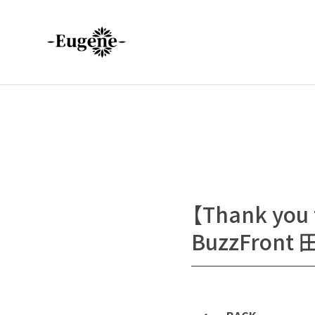
【Thank you
BuzzFron