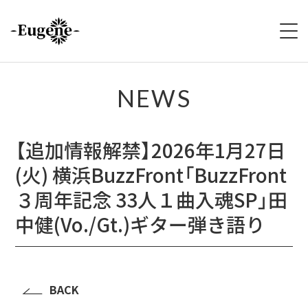
HOME
NEWS
ABOUT
【追加情報解禁】2026年1月27日
LIVE
(火) 横浜BuzzFront「BuzzFront
VIDEO
３周年記念 33人１曲入魂SP」田
中健(Vo./Gt.)ギター弾き語り
DISCOGRAPHY
MERCH
BACK
FOLLOW