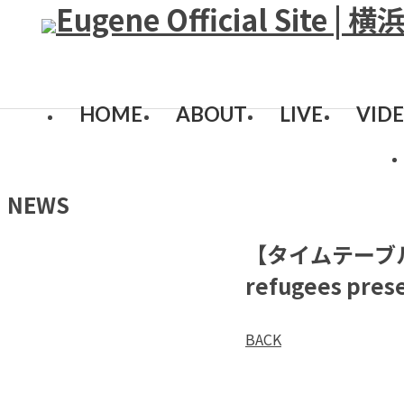
HOME
ABOUT
LIVE
VID
NEWS
【タイムテーブル解
refugees pr
BACK