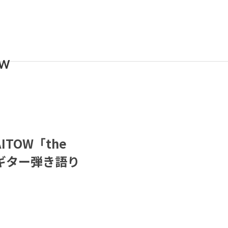
OW
ITOW「the
Gt.)ギター弾き語り