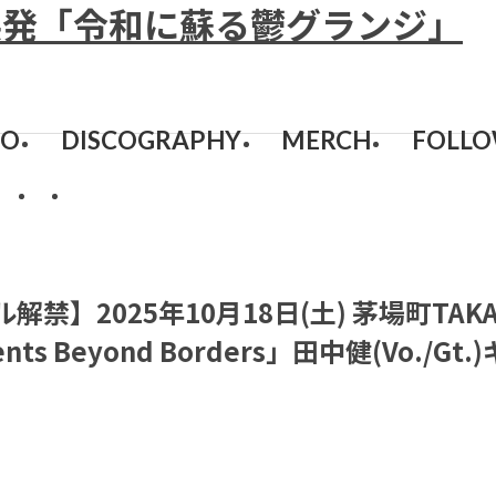
EO
DISCOGRAPHY
MERCH
FOLL
禁】2025年10月18日(土) 茅場町TAKA
esents Beyond Borders」田中健(Vo./