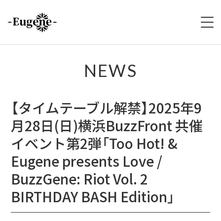
HOME
NEWS
ABOUT
【タイムテーブル解禁】2025年9
LIVE
月28日(日)横浜BuzzFront 共催
VIDEO
イベント第2弾「Too Hot! &
Eugene presents Love /
DISCOGRAPHY
BuzzGene: Riot Vol. 2
MERCH
BIRTHDAY BASH Edition」
FOLLOW