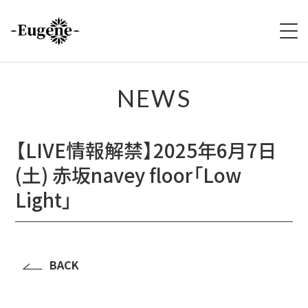
HOME
NEWS
ABOUT
【LIVE情報解禁】2025年6月7日
LIVE
(土) 赤坂navey floor「Low
VIDEO
Light」
DISCOGRAPHY
MERCH
BACK
FOLLOW